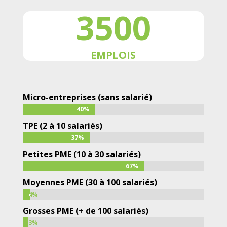
3500
EMPLOIS
Micro-entreprises (sans salarié)
40%
40%
TPE (2 à 10 salariés)
37%
37%
Petites PME (10 à 30 salariés)
67%
67%
Moyennes PME (30 à 100 salariés)
4%
4%
Grosses PME (+ de 100 salariés)
3%
3%